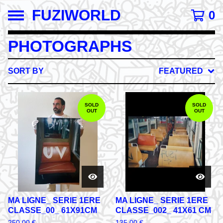
FUZIWORLD
0
PHOTOGRAPHS
SORT BY
FEATURED
SOLD
SOLD
OUT
OUT
MA LIGNE_ SERIE 1ERE
MA LIGNE_ SERIE 1ERE
CLASSE_00_ 61X91CM
CLASSE_002_ 41X61 CM
250,00
€
135,00
€