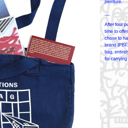
peinture.
__
After four 
time to offe
chose to ha
brand IPBF.
bag, entire
for carryin