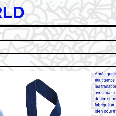
RLD
Après quat
était temps 
les transpor
avec ma mar
denim super
fabriqué aux
bien pour t