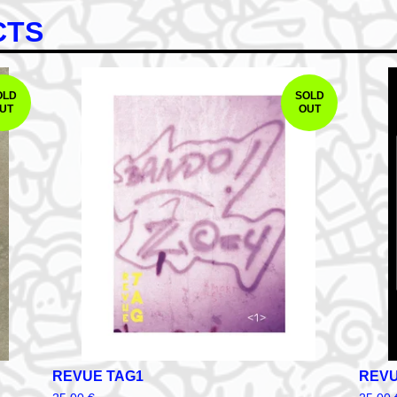
CTS
OLD
SOLD
UT
OUT
REVUE TAG1
REVU